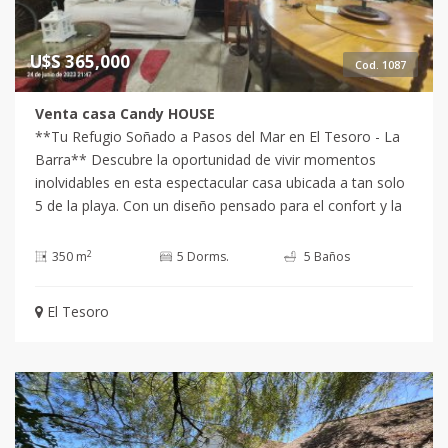
nuevo hogar. Consulta con nuestros asesores y descubre
todo lo que esta propiedad tiene para ofrecerte. ¡Tu
nuevo comienzo en Punta Ballena te espera!
U$S 365,000
Cod. 1087
Venta casa Candy HOUSE
**Tu Refugio Soñado a Pasos del Mar en El Tesoro - La
Barra** Descubre la oportunidad de vivir momentos
inolvidables en esta espectacular casa ubicada a tan solo
5 de la playa. Con un diseño pensado para el confort y la
convivencia, esta propiedad se convierte en el escenario
ideal para disfrutar con familia y amigos. **Características
2
350 m
5 Dorms.
5 Baños
de la Propiedad:** - **Dormitorios:** 5 suites amplias,
cada una equipada para garantizar la privacidad y el
El Tesoro
descanso de hasta 14 personas. - **Baños:** 5 baños
completos, diseñados con estilo y funcionalidad. -
**Espacios Comunes:** Disfruta de una cocina
americana moderna que se integra perfectamente con un
amplio living y comedor, creando un ambiente acogedor y
luminoso. **Equipamiento de Primera:** Esta casa