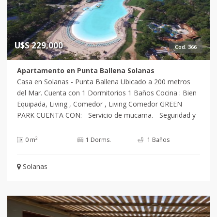
U$S 229,000
Cod. 366
Apartamento en Punta Ballena Solanas
Casa en Solanas - Punta Ballena Ubicado a 200 metros
del Mar. Cuenta con 1 Dormitorios 1 Baños Cocina : Bien
Equipada, Living , Comedor , Living Comedor GREEN
PARK CUENTA CON: - Servicio de mucama. - Seguridad y
vigilancia 24 hs. - Gimnasio. - Piscinas in out. - Piscina
acuática de chicos. - Piscina climatizada exterior. - Jacuzzi
2
0 m
1 Dorms.
1 Baños
in out. - Duchas. - Sauna seco sauna húmedo. - Spa. -
Kinder Actividades recreativas. - Alquiler de Bicicleta,
Solanas
cuatriciclos y caballos. - Cancha de Futbol de 11
profesionales y de 7 sintético. - Cancha de Paddel Tenis -
Pool Metegol Ciber - Yoga - Restaurante - Quincho con
parrilla. - Área de juegos de exterior Consulte con
nuestros asesores.