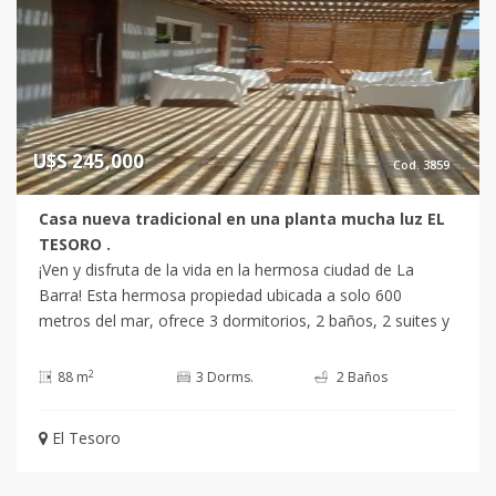
U$S 245,000
Cod. 3859
Casa nueva tradicional en una planta mucha luz EL
TESORO .
¡Ven y disfruta de la vida en la hermosa ciudad de La
Barra! Esta hermosa propiedad ubicada a solo 600
metros del mar, ofrece 3 dormitorios, 2 baños, 2 suites y
capacidad para 6 personas. La cocina, el living comedor y
el terreno de 486 m2 te ofrecen todo lo que necesitas
2
88 m
3 Dorms.
2 Baños
para disfrutar de la vida en el mar. ¡No pierdas esta
oportunidad! Consulta con nuestros asesores para más
El Tesoro
información. +Comisión inmobiliaria regulada por la
cámara inmobiliaria Punta del Este.Casa en El Tesoro - La