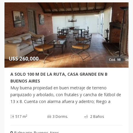
Barra Ubicado a 600 metros del Mar. Cuenta con 3
Dormitorios 2 Baños 2 Suites , con capacidad para 6
personas Cocina : Cocina, Living Comedor Terreno : 486
m2 Edificado : 88 m2 Consulte con nuestros asesores. +
comision inmobiliaria 3.28+iva
U$S 260,000
Cod. 98
A SOLO 100 M DE LA RUTA, CASA GRANDE EN B
BUENOS AIRES
Muy buena propiedad en buen metraje de terreno
parquizado y arbolado, con frutales y cancha de fútbol de
13 x 8. Cuenta con alarma afuera y adentro; Riego a
bomba; jacuzzi en el patio con deck en madera. Cochera
techada.Propiedad en 2 plantas:P.A.: dormitorio principal
2
517 m
3 Dorms.
2 Baños
con vestidor, AA y baño en suite. Amplia terraza en
madera en semi-círculo con espectacular vista al mar; con
Balneario Buenos Aires