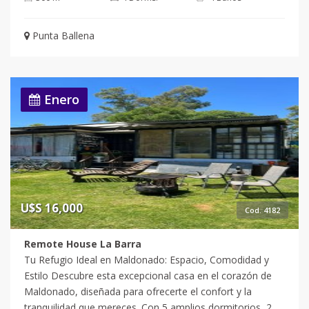
nuestros asesores para más información.Casa en Punta
Ballena - Punta Ballena Frente al Mar !! Cuenta con 4
Punta Ballena
Dormitorios 4 Baños 4 Suites Cocina : Definida, Living
Comedor Consulte con nuestros asesores. + comisión
inmobiliaria
Enero
U$S 16,000
Cod. 4182
Remote House La Barra
Tu Refugio Ideal en Maldonado: Espacio, Comodidad y
Estilo Descubre esta excepcional casa en el corazón de
Maldonado, diseñada para ofrecerte el confort y la
tranquilidad que mereces. Con 5 amplios dormitorios, 2