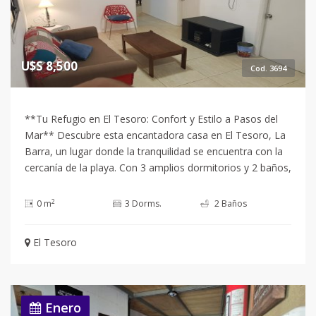
U$S 8,500
Cod. 3694
**Tu Refugio en El Tesoro: Confort y Estilo a Pasos del
Mar** Descubre esta encantadora casa en El Tesoro, La
Barra, un lugar donde la tranquilidad se encuentra con la
cercanía de la playa. Con 3 amplios dormitorios y 2 baños,
esta propiedad es ideal para disfrutar en familia o con
amigos. Las 2 suites ofrecen privacidad y comodidad,
2
0 m
3 Dorms.
2 Baños
mientras que las 6 camas garantizan un descanso
reparador para todos. La cocina, definida y equipada con
El Tesoro
electrodomésticos modernos como microondas,
heladera y lavarropas, se convierte en el corazón del
hogar, perfecta para compartir momentos inolvidables. El
living-comedor, luminoso y acogedor, invita a relajarse y
Enero
disfrutar de la compañía. Además, contarás con